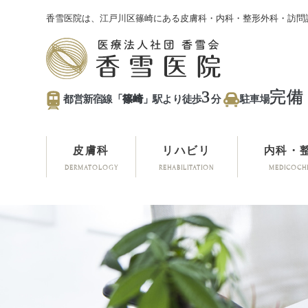
香雪医院は、江戸川区篠崎にある皮膚科・内科・整形外科・訪問
3
完備
都営新宿線「
篠崎
」駅より徒歩
分
駐車場
皮膚科
リハビリ
内科・
DERMATOLOGY
REHABILITATION
MEDICOCH