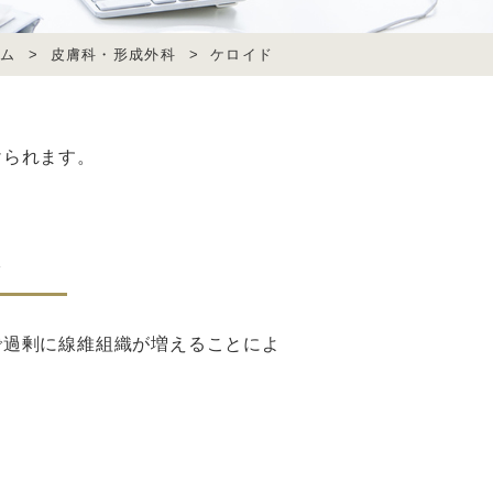
ーム
>
皮膚科・形成外科
>
ケロイド
けられます。
痕
で過剰に線維組織が増えることによ