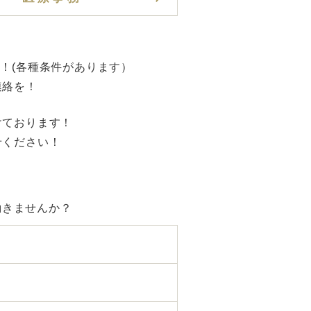
！(各種条件があります）
連絡を！
けております！
せください！
働きませんか？