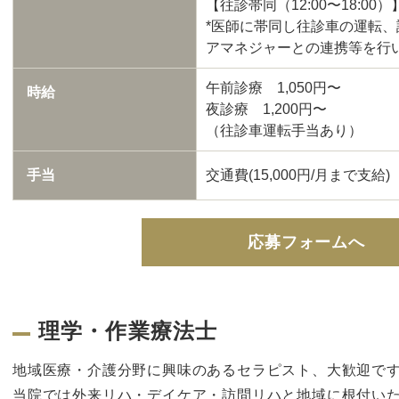
【往診帯同（12:00〜18:00）
*医師に帯同し往診車の運転
アマネジャーとの連携等を行
午前診療 1,050円〜
時給
夜診療 1,200円〜
（往診車運転手当あり）
手当
交通費(15,000円/月まで支給)
応募フォームへ
理学・作業療法士
地域医療・介護分野に興味のあるセラピスト、大歓迎で
当院では外来リハ・デイケア・訪問リハと地域に根付い