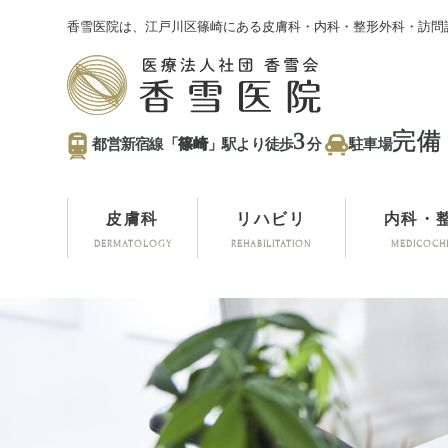
香雪医院は、江戸川区篠崎にある皮膚科・内科・整形外科・訪問
3
完備
都営新宿線「
篠崎
」駅より徒歩
分
駐車場
皮膚科
リハビリ
内科・
DERMATOLOGY
REHABILITATION
MEDICOCH