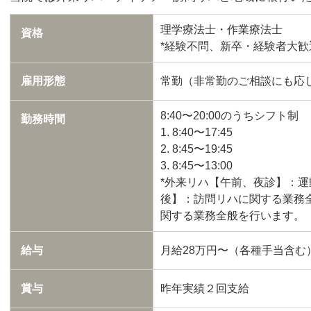
理学療法士・作業療法士
資格
*経験不問、新卒・経験者大歓
雇用形態
常勤（非常勤のご相談にも応
8:40〜20:00のうちシフト制
勤務時間
1. 8:40〜17:45
2. 8:45〜19:45
3. 8:45〜13:00
*外来リハ【午前、夜診】：
後】：訪問リハに関する業務
関する業務全般を行います。
給与
月給28万円〜（各種手当含む
賞与
昨年実績２回支給