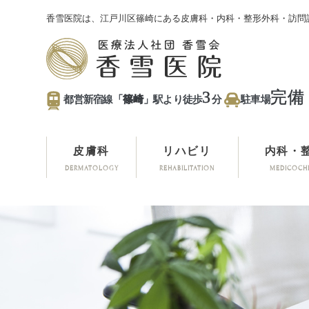
香雪医院は、江戸川区篠崎にある皮膚科・内科・整形外科・訪問
3
完備
都営新宿線「
篠崎
」駅より徒歩
分
駐車場
皮膚科
リハビリ
内科・
DERMATOLOGY
REHABILITATION
MEDICOCH