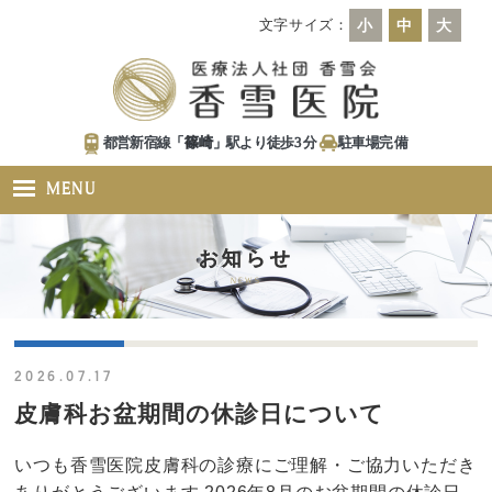
文字サイズ：
小
中
大
都営新宿線「
篠崎
」駅より徒歩
3
分
駐車場
完備
MENU
お知らせ
NEWS
2026.07.17
皮膚科お盆期間の休診日について
いつも香雪医院皮膚科の診療にご理解・ご協力いただき