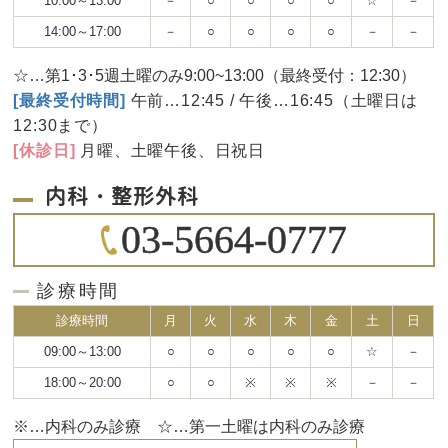
10:00～13:00
－
○
○
○
○
☆
－
14:00～17:00
－
○
○
○
○
－
－
☆…第1･3･5週土曜のみ9:00~13:00（最終受付：12:30）
[最終受付時間]
午前…12:45 / 午後…16:45（土曜日は
12:30まで）
[休診日]
月曜、土曜午後、日祝日
内科・整形外科
03-5664-0777
診療時間
診療時間
月
火
水
木
金
土
日
09:00～13:00
○
○
○
○
○
☆
－
18:00～20:00
○
○
※
※
※
－
－
※…内科のみ診療 ☆…第一土曜は内科のみ診療