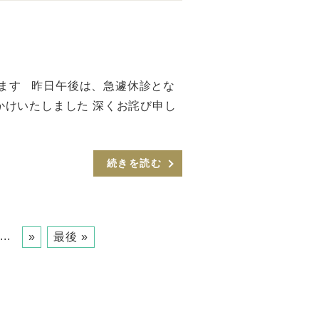
します 昨日午後は、急遽休診とな
かけいたしました 深くお詫び申し
続きを読む
...
»
最後 »