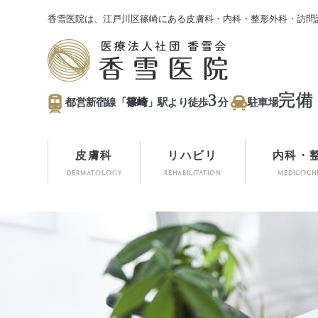
香雪医院は、江戸川区篠崎にある皮膚科・内科・整形外科・訪問
3
完備
都営新宿線「
篠崎
」駅より徒歩
分
駐車場
皮膚科
リハビリ
内科・
DERMATOLOGY
REHABILITATION
MEDICOCH