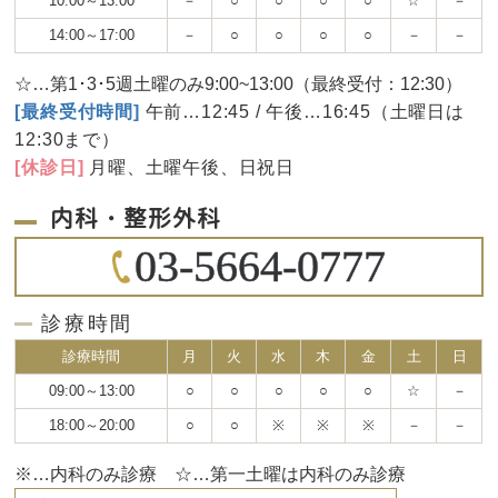
10:00～13:00
－
○
○
○
○
☆
－
14:00～17:00
－
○
○
○
○
－
－
☆…第1･3･5週土曜のみ9:00~13:00（最終受付：12:30）
[最終受付時間]
午前…12:45 / 午後…16:45（土曜日は
12:30まで）
[休診日]
月曜、土曜午後、日祝日
内科・整形外科
03-5664-0777
診療時間
診療時間
月
火
水
木
金
土
日
09:00～13:00
○
○
○
○
○
☆
－
18:00～20:00
○
○
※
※
※
－
－
※…内科のみ診療 ☆…第一土曜は内科のみ診療