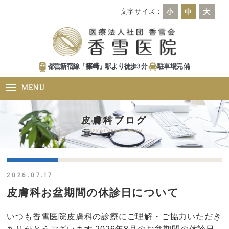
文字サイズ：
小
中
大
都営新宿線「
篠崎
」駅より徒歩
3
分
駐車場
完備
MENU
皮膚科ブログ
DERMATOLOGY BLOG
2026.07.17
皮膚科お盆期間の休診日について
いつも香雪医院皮膚科の診療にご理解・ご協力いただき