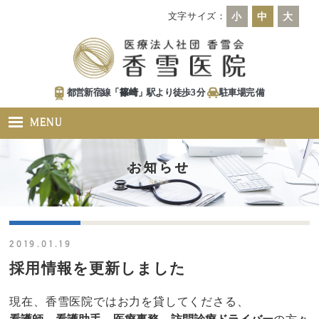
文字サイズ：
小
中
大
都営新宿線「
篠崎
」駅より徒歩
3
分
駐車場
完備
MENU
お知らせ
NEWS
2019.01.19
採用情報を更新しました
現在、香雪医院ではお力を貸してくださる、