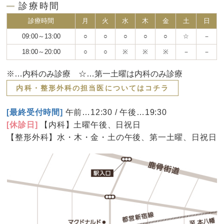
診療時間
診療時間
月
火
水
木
金
土
日
09:00～13:00
○
○
○
○
○
☆
－
18:00～20:00
○
○
※
※
※
－
－
※…内科のみ診療 ☆…第一土曜は内科のみ診療
内科・整形外科の担当医についてはコチラ
[最終受付時間]
午前…12:30 / 午後…19:30
[休診日]
【内科】土曜午後、日祝日
【整形外科】水・木・金・土の午後、第一土曜、日祝日