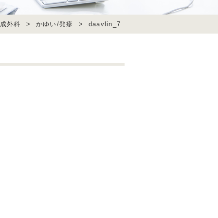
成外科
>
かゆい/発疹
>
daavlin_7