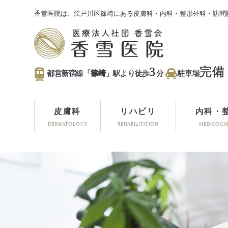
香雪医院は、江戸川区篠崎にある皮膚科・内科・整形外科・訪問
3
完備
都営新宿線「
篠崎
」駅より徒歩
分
駐車場
皮膚科
リハビリ
内科・
DERMATOLOGY
REHABILITATION
MEDICOCH