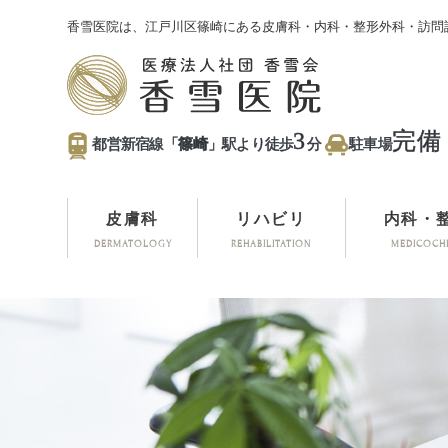
香雪医院は、江戸川区篠崎にある皮膚科・内科・整形外科・訪問
3
完備
都営新宿線「
篠崎
」駅より徒歩
分
駐車場
皮膚科
リハビリ
内科・
DERMATOLOGY
REHABILITATION
MEDICOCH