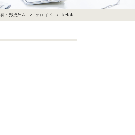
膚科・形成外科
>
ケロイド
>
keloid