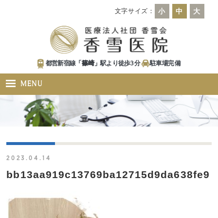
文字サイズ：
小
中
大
都営新宿線「
篠崎
」駅より徒歩
3
分
駐車場
完備
MENU
2023.04.14
bb13aa919c13769ba12715d9da638fe9