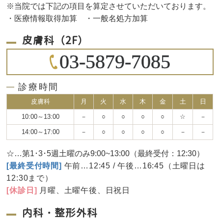
※当院では下記の項目を算定させていただいております。
・医療情報取得加算 ・一般名処方加算
皮膚科（2F）
03-5879-7085
診療時間
皮膚科
月
火
水
木
金
土
日
10:00～13:00
－
○
○
○
○
☆
－
14:00～17:00
－
○
○
○
○
－
－
☆…第1･3･5週土曜のみ9:00~13:00（最終受付：12:30）
[最終受付時間]
午前…12:45 / 午後…16:45（土曜日は
12:30まで）
[休診日]
月曜、土曜午後、日祝日
内科・整形外科