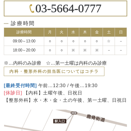
03-5664-0777
診療時間
診療時間
月
火
水
木
金
土
日
09:00～13:00
○
○
○
○
○
☆
－
18:00～20:00
○
○
※
※
※
－
－
※…内科のみ診療 ☆…第一土曜は内科のみ診療
内科・整形外科の担当医についてはコチラ
[最終受付時間]
午前…12:30 / 午後…19:30
[休診日]
【内科】土曜午後、日祝日
【整形外科】水・木・金・土の午後、第一土曜、日祝日