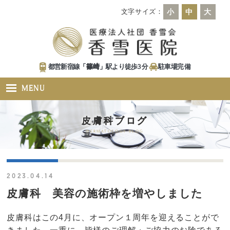
文字サイズ：
小
中
大
都営新宿線「
篠崎
」駅より徒歩
3
分
駐車場
完備
MENU
皮膚科ブログ
DERMATOLOGY BLOG
2023.04.14
皮膚科 美容の施術枠を増やしました
皮膚科はこの4月に、オープン１周年を迎えることがで