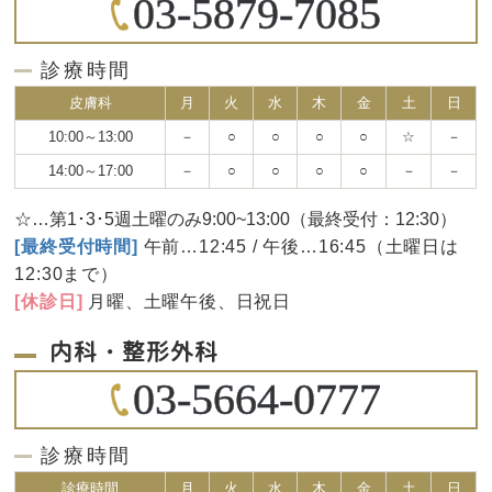
03-5879-7085
診療時間
皮膚科
月
火
水
木
金
土
日
10:00～13:00
－
○
○
○
○
☆
－
14:00～17:00
－
○
○
○
○
－
－
☆…第1･3･5週土曜のみ9:00~13:00（最終受付：12:30）
[最終受付時間]
午前…12:45 / 午後…16:45（土曜日は
12:30まで）
[休診日]
月曜、土曜午後、日祝日
内科・整形外科
03-5664-0777
診療時間
診療時間
月
火
水
木
金
土
日