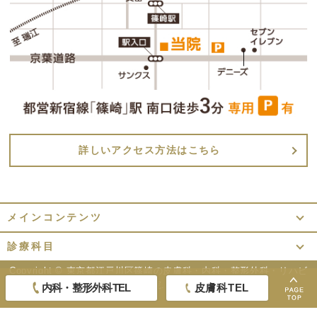
詳しいアクセス方法はこちら
メインコンテンツ
診療科目
Copyright ©
東京都江戸川区篠崎の皮膚科・内科・整形外科・リハビ
リテーション｜香雪医院.
All Rights Reserved.
内科・整形外科TEL
皮膚科TEL