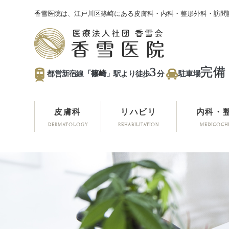
香雪医院は、江戸川区篠崎にある皮膚科・内科・整形外科・訪問
3
完備
都営新宿線「
篠崎
」駅より徒歩
分
駐車場
皮膚科
リハビリ
内科・
DERMATOLOGY
REHABILITATION
MEDICOCH