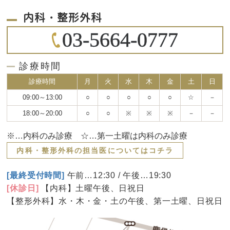
内科・整形外科
03-5664-0777
診療時間
診療時間
月
火
水
木
金
土
日
09:00～13:00
○
○
○
○
○
☆
－
18:00～20:00
○
○
※
※
※
－
－
※…内科のみ診療 ☆…第一土曜は内科のみ診療
内科・整形外科の担当医についてはコチラ
[最終受付時間]
午前…12:30 / 午後…19:30
[休診日]
【内科】土曜午後、日祝日
【整形外科】水・木・金・土の午後、第一土曜、日祝日