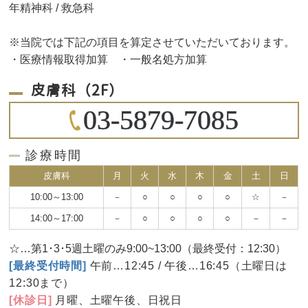
年精神科 / 救急科
※当院では下記の項目を算定させていただいております。
・医療情報取得加算 ・一般名処方加算
皮膚科（2F）
03-5879-7085
診療時間
皮膚科
月
火
水
木
金
土
日
10:00～13:00
－
○
○
○
○
☆
－
14:00～17:00
－
○
○
○
○
－
－
☆…第1･3･5週土曜のみ9:00~13:00（最終受付：12:30）
[最終受付時間]
午前…12:45 / 午後…16:45（土曜日は
12:30まで）
[休診日]
月曜、土曜午後、日祝日