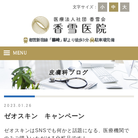
文字サイズ：
小
中
大
都営新宿線「
篠崎
」駅より徒歩
3
分
駐車場
完備
MENU
皮膚科ブログ
DERMATOLOGY BLOG
2023.01.26
ゼオスキン キャンペーン
ゼオスキンはSNSでも何かと話題になる、
医療機関で