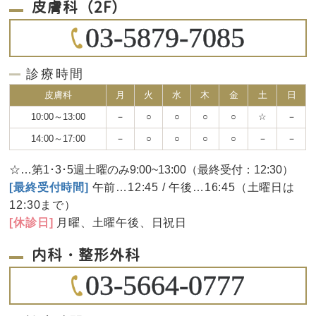
皮膚科（2F）
03-5879-7085
診療時間
皮膚科
月
火
水
木
金
土
日
10:00～13:00
－
○
○
○
○
☆
－
14:00～17:00
－
○
○
○
○
－
－
☆…第1･3･5週土曜のみ9:00~13:00（最終受付：12:30）
[最終受付時間]
午前…12:45 / 午後…16:45（土曜日は
12:30まで）
[休診日]
月曜、土曜午後、日祝日
内科・整形外科
03-5664-0777