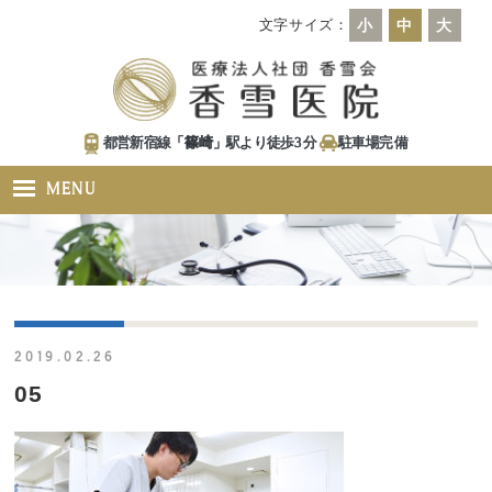
文字サイズ：
小
中
大
都営新宿線「
篠崎
」駅より徒歩
3
分
駐車場
完備
MENU
2019.02.26
05