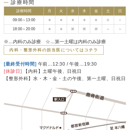
診療時間
診療時間
月
火
水
木
金
土
日
09:00～13:00
○
○
○
○
○
☆
－
18:00～20:00
○
○
※
※
※
－
－
※…内科のみ診療 ☆…第一土曜は内科のみ診療
内科・整形外科の担当医についてはコチラ
[最終受付時間]
午前…12:30 / 午後…19:30
[休診日]
【内科】土曜午後、日祝日
【整形外科】水・木・金・土の午後、第一土曜、日祝日