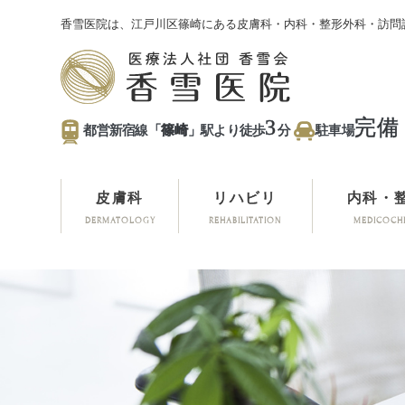
香雪医院は、江戸川区篠崎にある皮膚科・内科・整形外科・訪問
3
完備
都営新宿線「
篠崎
」駅より徒歩
分
駐車場
皮膚科
リハビリ
内科・
DERMATOLOGY
REHABILITATION
MEDICOCH