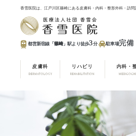
香雪医院は、江戸川区篠崎にある皮膚科・内科・整形外科・訪問
3
完備
都営新宿線「
篠崎
」駅より徒歩
分
駐車場
皮膚科
リハビリ
内科・
DERMATOLOGY
REHABILITATION
MEDICOCH