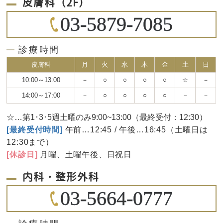
皮膚科（2F）
03-5879-7085
診療時間
皮膚科
月
火
水
木
金
土
日
10:00～13:00
－
○
○
○
○
☆
－
14:00～17:00
－
○
○
○
○
－
－
☆…第1･3･5週土曜のみ9:00~13:00（最終受付：12:30）
[最終受付時間]
午前…12:45 / 午後…16:45（土曜日は
12:30まで）
[休診日]
月曜、土曜午後、日祝日
内科・整形外科
03-5664-0777