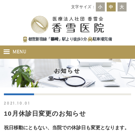
文字サイズ：
小
中
大
都営新宿線「
篠崎
」駅より徒歩
3
分
駐車場
完備
MENU
お知らせ
NEWS
2021.10.01
10月休診日変更のお知らせ
祝日移動にともない、当院での休診日も変更となります。