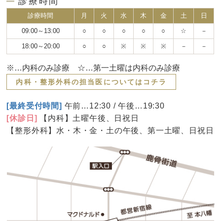
診療時間
診療時間
月
火
水
木
金
土
日
09:00～13:00
○
○
○
○
○
☆
－
18:00～20:00
○
○
※
※
※
－
－
※…内科のみ診療 ☆…第一土曜は内科のみ診療
内科・整形外科の担当医についてはコチラ
[最終受付時間]
午前…12:30 / 午後…19:30
[休診日]
【内科】土曜午後、日祝日
【整形外科】水・木・金・土の午後、第一土曜、日祝日