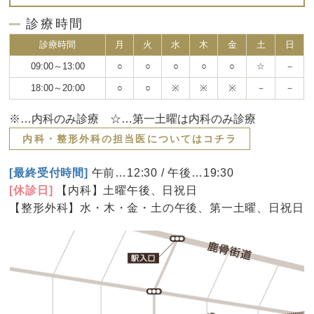
診療時間
診療時間
月
火
水
木
金
土
日
09:00～13:00
○
○
○
○
○
☆
－
18:00～20:00
○
○
※
※
※
－
－
※…内科のみ診療 ☆…第一土曜は内科のみ診療
内科・整形外科の担当医についてはコチラ
[最終受付時間]
午前…12:30 / 午後…19:30
[休診日]
【内科】土曜午後、日祝日
【整形外科】水・木・金・土の午後、第一土曜、日祝日