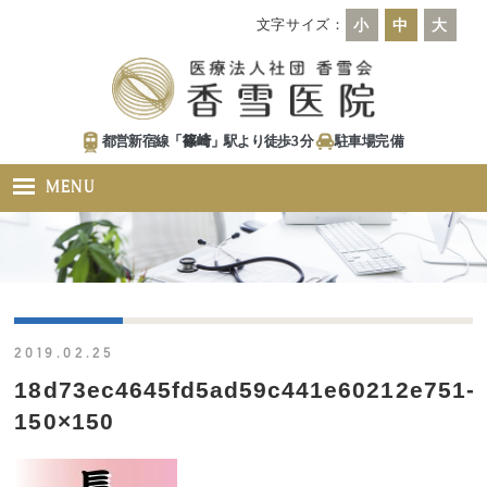
文字サイズ：
小
中
大
都営新宿線「
篠崎
」駅より徒歩
3
分
駐車場
完備
MENU
2019.02.25
18d73ec4645fd5ad59c441e60212e751-
150×150