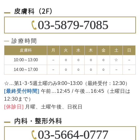
皮膚科（2F）
03-5879-7085
診療時間
皮膚科
月
火
水
木
金
土
日
10:00～13:00
－
○
○
○
○
☆
－
14:00～17:00
－
○
○
○
○
－
－
☆…第1･3･5週土曜のみ9:00~13:00（最終受付：12:30）
[最終受付時間]
午前…12:45 / 午後…16:45（土曜日は
12:30まで）
[休診日]
月曜、土曜午後、日祝日
内科・整形外科
03-5664-0777