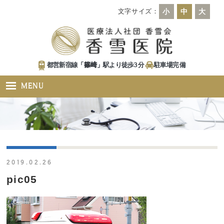
文字サイズ：
小
中
大
都営新宿線「
篠崎
」駅より徒歩
3
分
駐車場
完備
MENU
2019.02.26
pic05