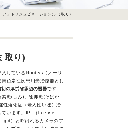
>
フォトリジュビネーション(シミ取り)
ミ取り)
入しているNordlys（ノーリ
皮膚色素性疾患用光治療器とし
内初の厚労省承認の機器
です。
素斑(しみ)、雀卵斑(そばか
脂漏性角化症（老人性いぼ）治
ています。IPL（Intense
ed Light）と呼ばれるカメラのフ