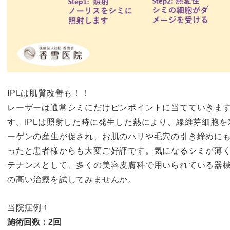
IPLは肌質改善も！！
レーザーは通常シミにだけピンポイントに当てていきます
す。IPLは照射した時に発生した熱により、線維芽細胞
ーゲンの産生が促され、お肌のハリや毛穴の引き締めに
ったと患者様からも大変ご好評です。気になるシミが薄
テナンスとして、多くの美容皮膚科で用いられている器
の高い治療を試してみませんか。
当院症例１
施術回数：2回