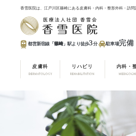
香雪医院は、江戸川区篠崎にある皮膚科・内科・整形外科・訪問
3
完備
都営新宿線「
篠崎
」駅より徒歩
分
駐車場
皮膚科
リハビリ
内科・
DERMATOLOGY
REHABILITATION
MEDICOCH