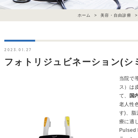
ホーム
>
美容・自由診療
2023.01.27
フォトリジュビネーション(シ
当院で導
ス）は
て、
国
老人性色
す)、
療に適し
Puls