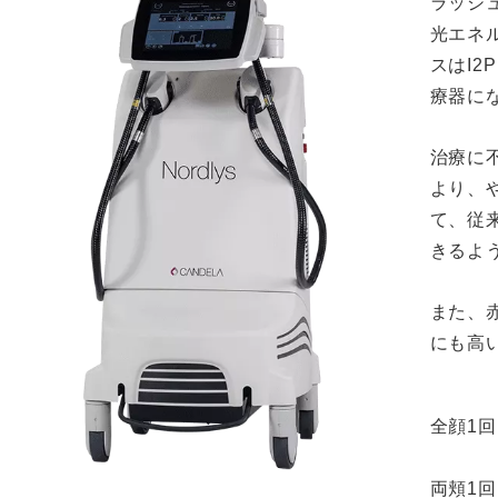
ラッシ
光エネ
スはI2
療器に
治療に
より、
て、従
きるよ
また、
にも高
全顔1回
両頬1回