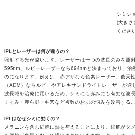
シミショ
(大き
くださ
IPLとレーザーは何が違うの？
照射する光が違います。レーザーは一つの波長のみを照
595nm、ルビーレーザーなら694nmと決まっており、
のになります。例えば、赤アザなら色素レーザー、後天
（ADM）ならルビーやアレキサンドライトレーザーが適し
波長域を治療に用いるため、シミにも赤みにも有効な波
くすみ・赤ら顔・毛穴など複数のお肌の悩みを改善する
IPLはなぜシミに効くの？
メラニンを含む細胞に熱を与えることにより、細胞がダ