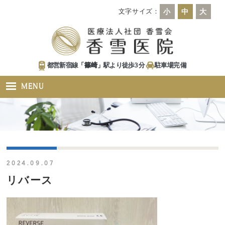
文字サイズ：
小
中
大
都営新宿線「
篠崎
」駅より徒歩
3
分
駐車場
完備
MENU
2024.09.07
リバース