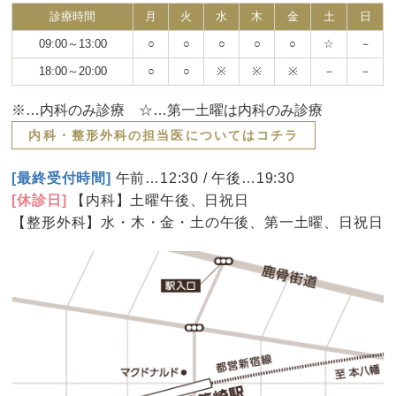
診療時間
月
火
水
木
金
土
日
09:00～13:00
○
○
○
○
○
☆
－
18:00～20:00
○
○
※
※
※
－
－
※…内科のみ診療 ☆…第一土曜は内科のみ診療
内科・整形外科の担当医についてはコチラ
[最終受付時間]
午前…12:30 / 午後…19:30
[休診日]
【内科】土曜午後、日祝日
【整形外科】水・木・金・土の午後、第一土曜、日祝日