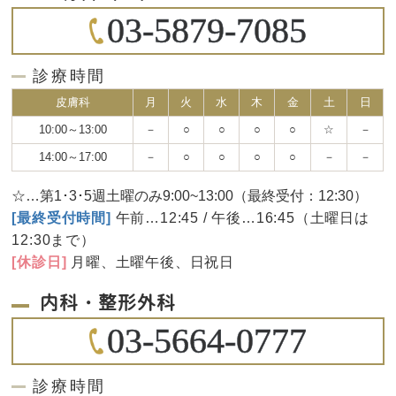
03-5879-7085
診療時間
皮膚科
月
火
水
木
金
土
日
10:00～13:00
－
○
○
○
○
☆
－
14:00～17:00
－
○
○
○
○
－
－
☆…第1･3･5週土曜のみ9:00~13:00（最終受付：12:30）
[最終受付時間]
午前…12:45 / 午後…16:45（土曜日は
12:30まで）
[休診日]
月曜、土曜午後、日祝日
内科・整形外科
03-5664-0777
診療時間