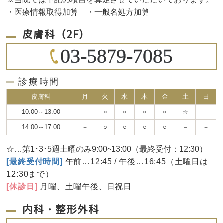
・医療情報取得加算 ・一般名処方加算
皮膚科（2F）
03-5879-7085
診療時間
皮膚科
月
火
水
木
金
土
日
10:00～13:00
－
○
○
○
○
☆
－
14:00～17:00
－
○
○
○
○
－
－
☆…第1･3･5週土曜のみ9:00~13:00（最終受付：12:30）
[最終受付時間]
午前…12:45 / 午後…16:45（土曜日は
12:30まで）
[休診日]
月曜、土曜午後、日祝日
内科・整形外科