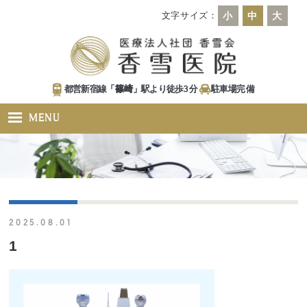
文字サイズ：
小
中
大
都営新宿線「
篠崎
」駅より徒歩
3
分
駐車場
完備
MENU
2025.08.01
1