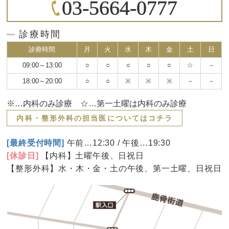
03-5664-0777
診療時間
診療時間
月
火
水
木
金
土
日
09:00～13:00
○
○
○
○
○
☆
－
18:00～20:00
○
○
※
※
※
－
－
※…内科のみ診療 ☆…第一土曜は内科のみ診療
内科・整形外科の担当医についてはコチラ
[最終受付時間]
午前…12:30 / 午後…19:30
[休診日]
【内科】土曜午後、日祝日
【整形外科】水・木・金・土の午後、第一土曜、日祝日