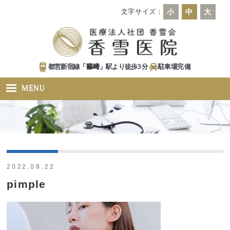
文字サイズ：
小
中
大
都営新宿線「
篠崎
」駅より徒歩
3
分
駐車場
完備
MENU
2022.08.22
pimple