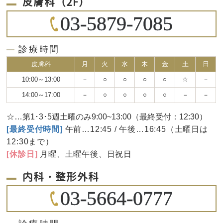
皮膚科（2F）
03-5879-7085
診療時間
皮膚科
月
火
水
木
金
土
日
10:00～13:00
－
○
○
○
○
☆
－
14:00～17:00
－
○
○
○
○
－
－
☆…第1･3･5週土曜のみ9:00~13:00（最終受付：12:30）
[最終受付時間]
午前…12:45 / 午後…16:45（土曜日は
12:30まで）
[休診日]
月曜、土曜午後、日祝日
内科・整形外科
03-5664-0777