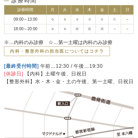
診療時間
診療時間
月
火
水
木
金
土
日
09:00～13:00
○
○
○
○
○
☆
－
18:00～20:00
○
○
※
※
※
－
－
※…内科のみ診療 ☆…第一土曜は内科のみ診療
内科・整形外科の担当医についてはコチラ
[最終受付時間]
午前…12:30 / 午後…19:30
[休診日]
【内科】土曜午後、日祝日
【整形外科】水・木・金・土の午後、第一土曜、日祝日