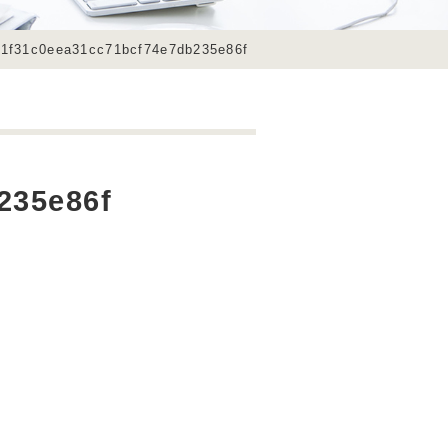
51f31c0eea31cc71bcf74e7db235e86f
235e86f