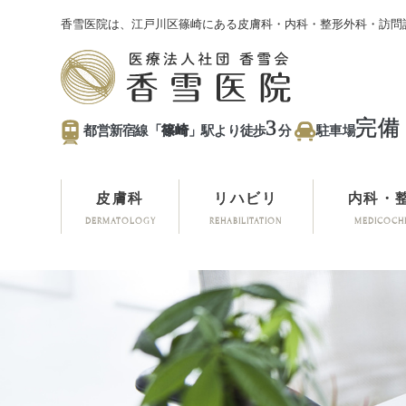
香雪医院は、江戸川区篠崎にある皮膚科・内科・整形外科・訪問
3
完備
都営新宿線「
篠崎
」駅より徒歩
分
駐車場
皮膚科
リハビリ
内科・
DERMATOLOGY
REHABILITATION
MEDICOCH