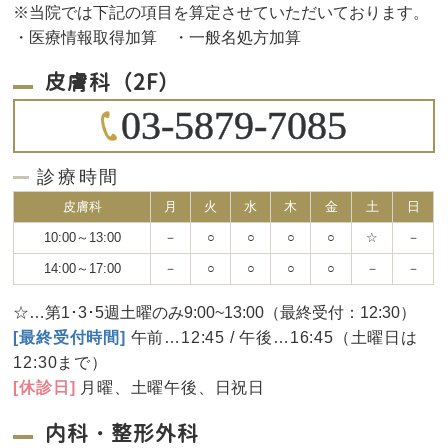
※当院では下記の項目を算定させていただいております。
・医療情報取得加算 ・一般名処方加算
皮膚科（2F）
03-5879-7085
診療時間
皮膚科
月
火
水
木
金
土
日
10:00～13:00
－
○
○
○
○
☆
－
14:00～17:00
－
○
○
○
○
－
－
☆…第1･3･5週土曜のみ9:00~13:00（最終受付：12:30）
[最終受付時間]
午前…12:45 / 午後…16:45（土曜日は
12:30まで）
[休診日]
月曜、土曜午後、日祝日
内科・整形外科