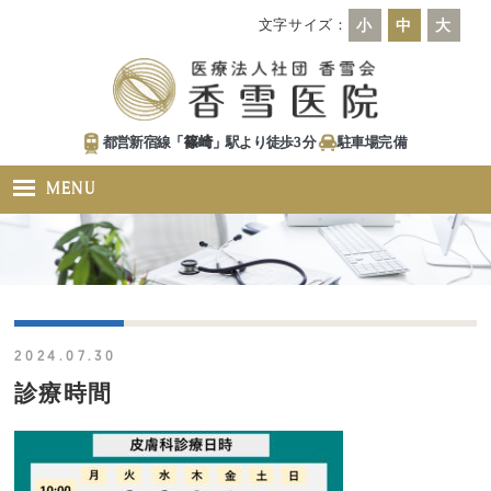
文字サイズ：
小
中
大
都営新宿線「
篠崎
」駅より徒歩
3
分
駐車場
完備
MENU
2024.07.30
診療時間