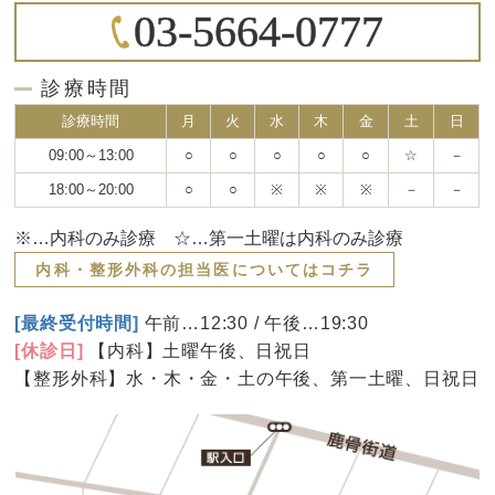
03-5664-0777
診療時間
診療時間
月
火
水
木
金
土
日
09:00～13:00
○
○
○
○
○
☆
－
18:00～20:00
○
○
※
※
※
－
－
※…内科のみ診療 ☆…第一土曜は内科のみ診療
内科・整形外科の担当医についてはコチラ
[最終受付時間]
午前…12:30 / 午後…19:30
[休診日]
【内科】土曜午後、日祝日
【整形外科】水・木・金・土の午後、第一土曜、日祝日