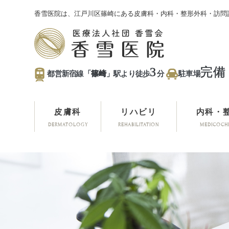
香雪医院は、江戸川区篠崎にある皮膚科・内科・整形外科・訪問
3
完備
都営新宿線「
篠崎
」駅より徒歩
分
駐車場
皮膚科
リハビリ
内科・
DERMATOLOGY
REHABILITATION
MEDICOCH