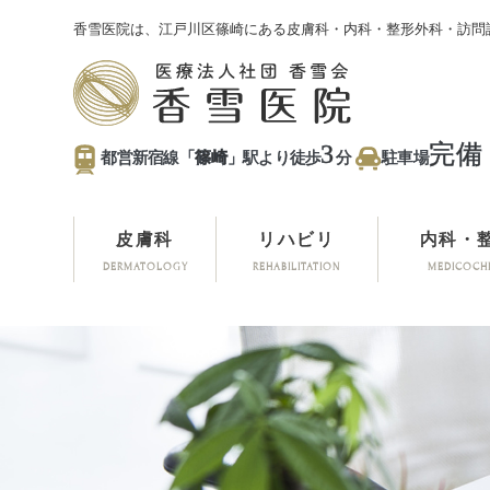
香雪医院は、江戸川区篠崎にある皮膚科・内科・整形外科・訪問
3
完備
都営新宿線「
篠崎
」駅より徒歩
分
駐車場
皮膚科
リハビリ
内科・
DERMATOLOGY
REHABILITATION
MEDICOCH