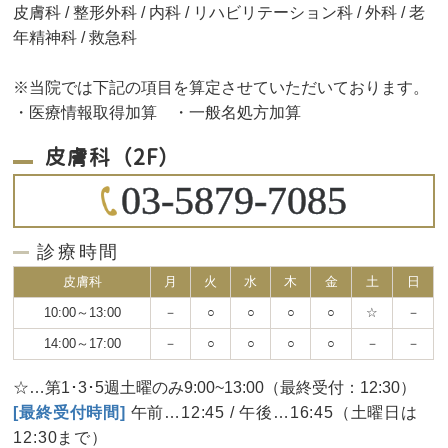
皮膚科 / 整形外科 / 内科 / リハビリテーション科 / 外科 / 老
年精神科 / 救急科
※当院では下記の項目を算定させていただいております。
・医療情報取得加算 ・一般名処方加算
皮膚科（2F）
03-5879-7085
診療時間
皮膚科
月
火
水
木
金
土
日
10:00～13:00
－
○
○
○
○
☆
－
14:00～17:00
－
○
○
○
○
－
－
☆…第1･3･5週土曜のみ9:00~13:00（最終受付：12:30）
[最終受付時間]
午前…12:45 / 午後…16:45（土曜日は
12:30まで）