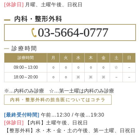
[休診日]
月曜、土曜午後、日祝日
内科・整形外科
03-5664-0777
診療時間
診療時間
月
火
水
木
金
土
日
09:00～13:00
○
○
○
○
○
☆
－
18:00～20:00
○
○
※
※
※
－
－
※…内科のみ診療 ☆…第一土曜は内科のみ診療
内科・整形外科の担当医についてはコチラ
[最終受付時間]
午前…12:30 / 午後…19:30
[休診日]
【内科】土曜午後、日祝日
【整形外科】水・木・金・土の午後、第一土曜、日祝日