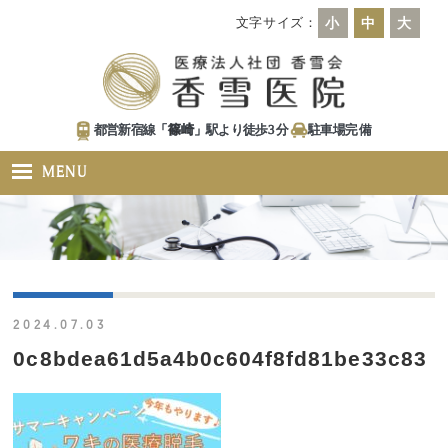
文字サイズ：
小
中
大
都営新宿線「
篠崎
」駅より徒歩
3
分
駐車場
完備
MENU
2024.07.03
0c8bdea61d5a4b0c604f8fd81be33c83