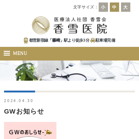
文字サイズ：
小
中
大
都営新宿線「
篠崎
」駅より徒歩
3
分
駐車場
完備
MENU
2024.04.30
GWお知らせ