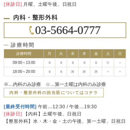
[休診日]
月曜、土曜午後、日祝日
内科・整形外科
03-5664-0777
診療時間
診療時間
月
火
水
木
金
土
日
09:00～13:00
○
○
○
○
○
☆
－
18:00～20:00
○
○
※
※
※
－
－
※…内科のみ診療 ☆…第一土曜は内科のみ診療
内科・整形外科の担当医についてはコチラ
[最終受付時間]
午前…12:30 / 午後…19:30
[休診日]
【内科】土曜午後、日祝日
【整形外科】水・木・金・土の午後、第一土曜、日祝日