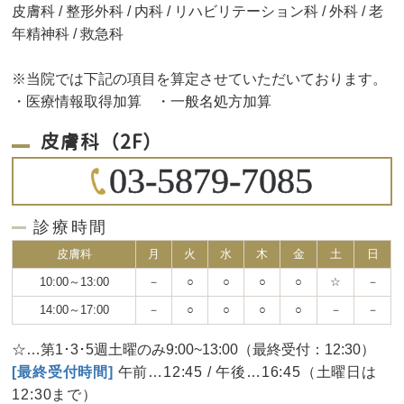
皮膚科 / 整形外科 / 内科 / リハビリテーション科 / 外科 / 老
年精神科 / 救急科
※当院では下記の項目を算定させていただいております。
・医療情報取得加算 ・一般名処方加算
皮膚科（2F）
03-5879-7085
診療時間
皮膚科
月
火
水
木
金
土
日
10:00～13:00
－
○
○
○
○
☆
－
14:00～17:00
－
○
○
○
○
－
－
☆…第1･3･5週土曜のみ9:00~13:00（最終受付：12:30）
[最終受付時間]
午前…12:45 / 午後…16:45（土曜日は
12:30まで）