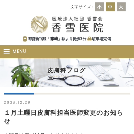
文字サイズ：
小
中
大
都営新宿線「
篠崎
」駅より徒歩
3
分
駐車場
完備
MENU
皮膚科ブログ
DERMATOLOGY BLOG
2023.12.29
１月土曜日皮膚科担当医師変更のお知ら
せ