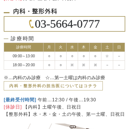
内科・整形外科
03-5664-0777
診療時間
診療時間
月
火
水
木
金
土
日
09:00～13:00
○
○
○
○
○
☆
－
18:00～20:00
○
○
※
※
※
－
－
※…内科のみ診療 ☆…第一土曜は内科のみ診療
内科・整形外科の担当医についてはコチラ
[最終受付時間]
午前…12:30 / 午後…19:30
[休診日]
【内科】土曜午後、日祝日
【整形外科】水・木・金・土の午後、第一土曜、日祝日