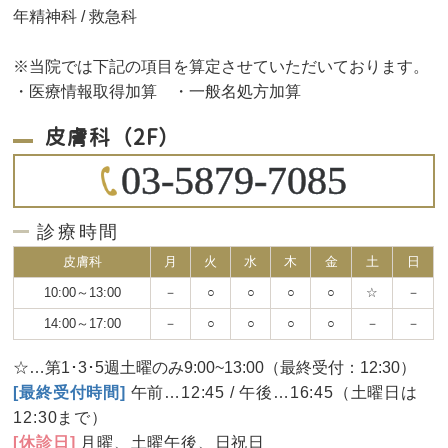
年精神科 / 救急科
※当院では下記の項目を算定させていただいております。
・医療情報取得加算 ・一般名処方加算
皮膚科（2F）
03-5879-7085
診療時間
皮膚科
月
火
水
木
金
土
日
10:00～13:00
－
○
○
○
○
☆
－
14:00～17:00
－
○
○
○
○
－
－
☆…第1･3･5週土曜のみ9:00~13:00（最終受付：12:30）
[最終受付時間]
午前…12:45 / 午後…16:45（土曜日は
12:30まで）
[休診日]
月曜、土曜午後、日祝日