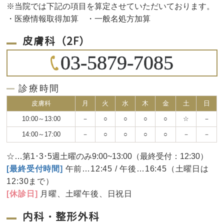
※当院では下記の項目を算定させていただいております。
・医療情報取得加算 ・一般名処方加算
皮膚科（2F）
03-5879-7085
診療時間
皮膚科
月
火
水
木
金
土
日
10:00～13:00
－
○
○
○
○
☆
－
14:00～17:00
－
○
○
○
○
－
－
☆…第1･3･5週土曜のみ9:00~13:00（最終受付：12:30）
[最終受付時間]
午前…12:45 / 午後…16:45（土曜日は
12:30まで）
[休診日]
月曜、土曜午後、日祝日
内科・整形外科