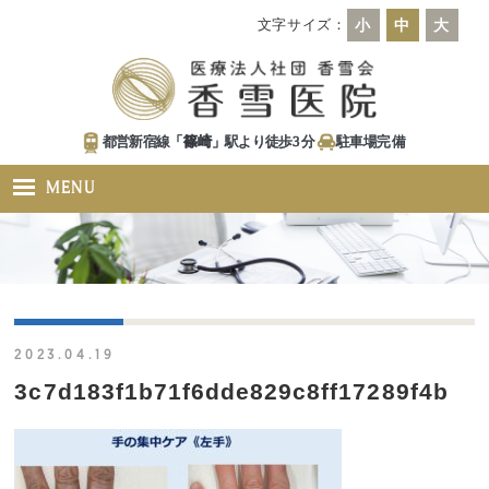
文字サイズ：
小
中
大
都営新宿線「
篠崎
」駅より徒歩
3
分
駐車場
完備
MENU
2023.04.19
3c7d183f1b71f6dde829c8ff17289f4b