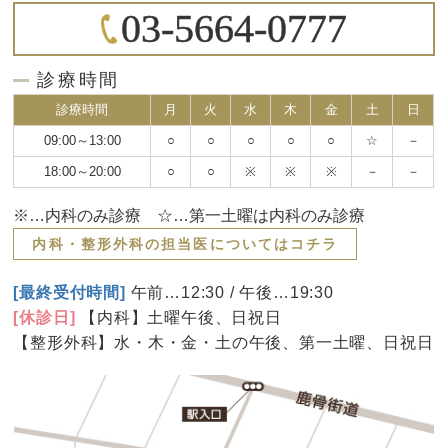
03-5664-0777
診療時間
診療時間
月
火
水
木
金
土
日
09:00～13:00
○
○
○
○
○
☆
－
18:00～20:00
○
○
※
※
※
－
－
※…内科のみ診療 ☆…第一土曜は内科のみ診療
内科・整形外科の担当医についてはコチラ
[最終受付時間]
午前…12:30 / 午後…19:30
[休診日]
【内科】土曜午後、日祝日
【整形外科】水・木・金・土の午後、第一土曜、日祝日