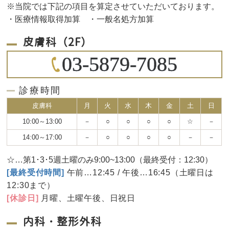
※当院では下記の項目を算定させていただいております。
・医療情報取得加算 ・一般名処方加算
皮膚科（2F）
03-5879-7085
診療時間
皮膚科
月
火
水
木
金
土
日
10:00～13:00
－
○
○
○
○
☆
－
14:00～17:00
－
○
○
○
○
－
－
☆…第1･3･5週土曜のみ9:00~13:00（最終受付：12:30）
[最終受付時間]
午前…12:45 / 午後…16:45（土曜日は
12:30まで）
[休診日]
月曜、土曜午後、日祝日
内科・整形外科