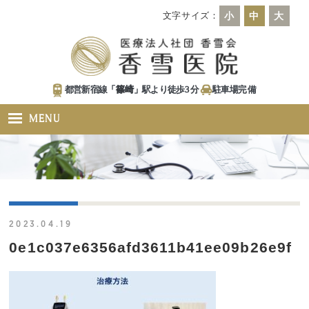
文字サイズ：
小
中
大
都営新宿線「
篠崎
」駅より徒歩
3
分
駐車場
完備
MENU
2023.04.19
0e1c037e6356afd3611b41ee09b26e9f