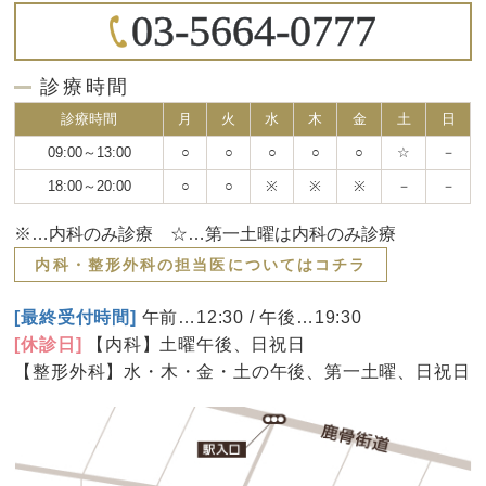
03-5664-0777
診療時間
診療時間
月
火
水
木
金
土
日
09:00～13:00
○
○
○
○
○
☆
－
18:00～20:00
○
○
※
※
※
－
－
※…内科のみ診療 ☆…第一土曜は内科のみ診療
内科・整形外科の担当医についてはコチラ
[最終受付時間]
午前…12:30 / 午後…19:30
[休診日]
【内科】土曜午後、日祝日
【整形外科】水・木・金・土の午後、第一土曜、日祝日