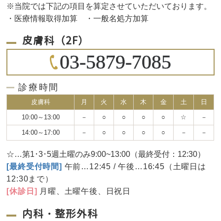
※当院では下記の項目を算定させていただいております。
・医療情報取得加算 ・一般名処方加算
皮膚科（2F）
03-5879-7085
診療時間
皮膚科
月
火
水
木
金
土
日
10:00～13:00
－
○
○
○
○
☆
－
14:00～17:00
－
○
○
○
○
－
－
☆…第1･3･5週土曜のみ9:00~13:00（最終受付：12:30）
[最終受付時間]
午前…12:45 / 午後…16:45（土曜日は
12:30まで）
[休診日]
月曜、土曜午後、日祝日
内科・整形外科