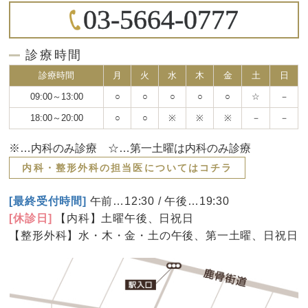
03-5664-0777
診療時間
診療時間
月
火
水
木
金
土
日
09:00～13:00
○
○
○
○
○
☆
－
18:00～20:00
○
○
※
※
※
－
－
※…内科のみ診療 ☆…第一土曜は内科のみ診療
内科・整形外科の担当医についてはコチラ
[最終受付時間]
午前…12:30 / 午後…19:30
[休診日]
【内科】土曜午後、日祝日
【整形外科】水・木・金・土の午後、第一土曜、日祝日