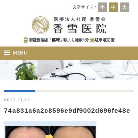
文字サイズ：
小
中
大
都営新宿線「
篠崎
」駅より徒歩
3
分
駐車場
完備
MENU
2022.11.10
74a831a6a2c8596e9df9002d696fe48e