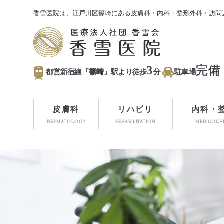
香雪医院は、江戸川区篠崎にある皮膚科・内科・整形外科・訪問
3
完備
都営新宿線「
篠崎
」駅より徒歩
分
駐車場
皮膚科
リハビリ
内科・
DERMATOLOGY
REHABILITATION
MEDICOCH