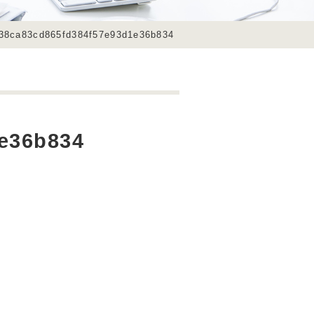
38ca83cd865fd384f57e93d1e36b834
e36b834