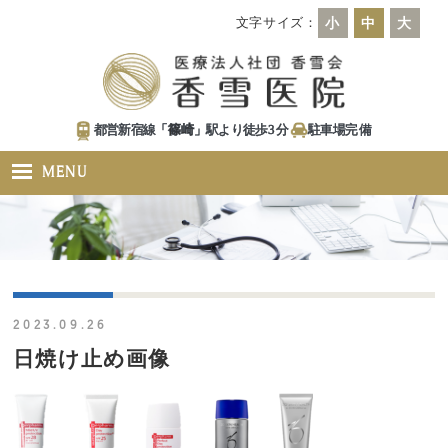
文字サイズ：
小
中
大
都営新宿線「
篠崎
」駅より徒歩
3
分
駐車場
完備
MENU
2023.09.26
日焼け止め画像