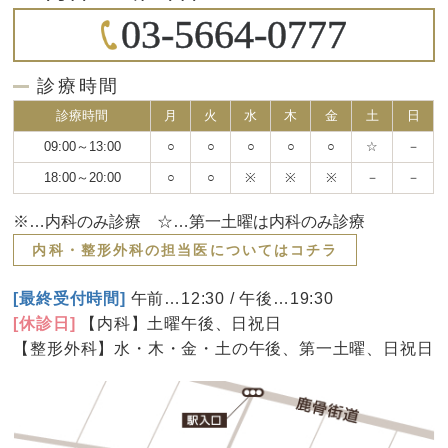
03-5664-0777
診療時間
診療時間
月
火
水
木
金
土
日
09:00～13:00
○
○
○
○
○
☆
－
18:00～20:00
○
○
※
※
※
－
－
※…内科のみ診療 ☆…第一土曜は内科のみ診療
内科・整形外科の担当医についてはコチラ
[最終受付時間]
午前…12:30 / 午後…19:30
[休診日]
【内科】土曜午後、日祝日
【整形外科】水・木・金・土の午後、第一土曜、日祝日