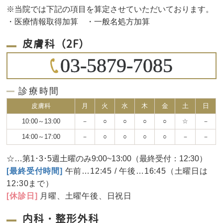
※当院では下記の項目を算定させていただいております。
・医療情報取得加算 ・一般名処方加算
皮膚科（2F）
03-5879-7085
診療時間
皮膚科
月
火
水
木
金
土
日
10:00～13:00
－
○
○
○
○
☆
－
14:00～17:00
－
○
○
○
○
－
－
☆…第1･3･5週土曜のみ9:00~13:00（最終受付：12:30）
[最終受付時間]
午前…12:45 / 午後…16:45（土曜日は
12:30まで）
[休診日]
月曜、土曜午後、日祝日
内科・整形外科