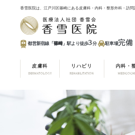
香雪医院は、江戸川区篠崎にある皮膚科・内科・整形外科・訪問
3
完備
都営新宿線「
篠崎
」駅より徒歩
分
駐車場
皮膚科
リハビリ
内科・
DERMATOLOGY
REHABILITATION
MEDICOCH