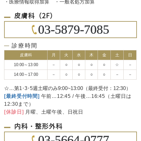
・医療情報取得加算 ・一般名処方加算
皮膚科（2F）
03-5879-7085
診療時間
皮膚科
月
火
水
木
金
土
日
10:00～13:00
－
○
○
○
○
☆
－
14:00～17:00
－
○
○
○
○
－
－
☆…第1･3･5週土曜のみ9:00~13:00（最終受付：12:30）
[最終受付時間]
午前…12:45 / 午後…16:45（土曜日は
12:30まで）
[休診日]
月曜、土曜午後、日祝日
内科・整形外科
03-5664-0777