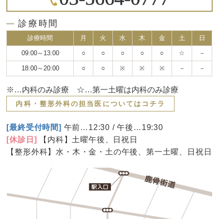
診療時間
診療時間
月
火
水
木
金
土
日
09:00～13:00
○
○
○
○
○
☆
－
18:00～20:00
○
○
※
※
※
－
－
※…内科のみ診療 ☆…第一土曜は内科のみ診療
内科・整形外科の担当医についてはコチラ
[最終受付時間]
午前…12:30 / 午後…19:30
[休診日]
【内科】土曜午後、日祝日
【整形外科】水・木・金・土の午後、第一土曜、日祝日