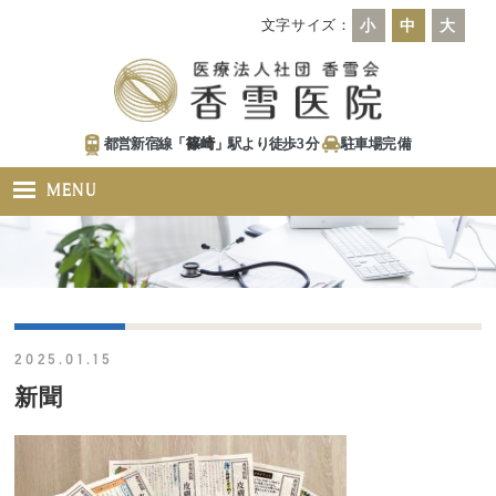
文字サイズ：
小
中
大
都営新宿線「
篠崎
」駅より徒歩
3
分
駐車場
完備
MENU
2025.01.15
新聞