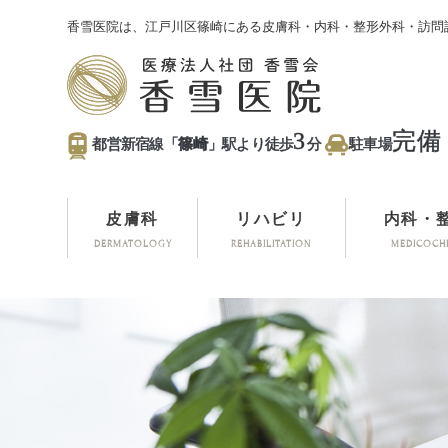
香雪医院は、江戸川区篠崎にある皮膚科・内科・整形外科・訪問
3
完備
都営新宿線「
篠崎
」駅より徒歩
分
駐車場
皮膚科
リハビリ
内科・
DERMATOLOGY
REHABILITATION
MEDICOCH