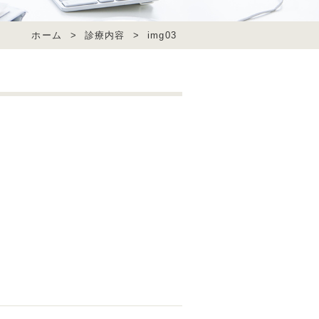
ホーム
>
診療内容
>
img03